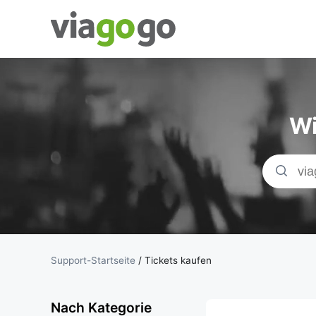
Tickets -
Konzert-, Sport-
Wi
& Theaterticket
| viagogo der
Ticketmarktplat
Support-Startseite
/
Tickets kaufen
Nach Kategorie