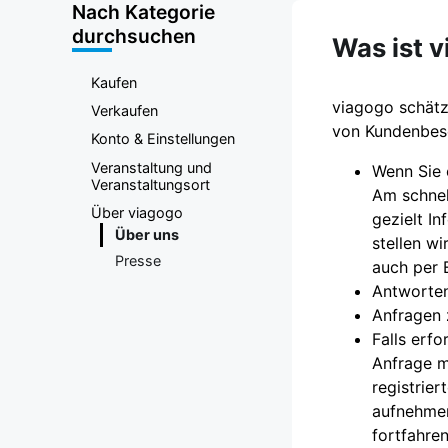
Nach Kategorie
durchsuchen
Was ist 
Kaufen
viagogo schätzt
Verkaufen
von Kundenbes
Konto & Einstellungen
Veranstaltung und
Wenn Sie 
Veranstaltungsort
Am schnel
Über viagogo
gezielt I
Über uns
stellen wi
Presse
auch per 
Antworten
Anfragen 
Falls erfo
Anfrage m
registrie
aufnehmen
fortfahre