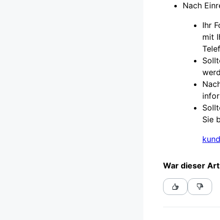
Nach Einr
Ihr 
mit 
Tele
Soll
werd
Nach
info
Soll
Sie 
kund
War dieser Art