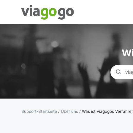
Tickets -
Konzert-, Sport-
Wi
& Theaterticket
| viagogo der
Ticketmarktplat
Support-Startseite
/
Über uns
/
Was ist viagogos Verfahr