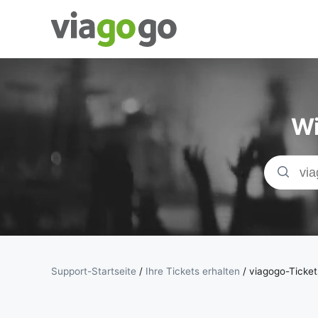
Tickets -
Konzert-, Sport-
Wi
& Theaterticket
| viagogo der
Ticketmarktplat
Support-Startseite
/
Ihre Tickets erhalten
/
viagogo-Ticket