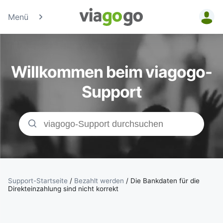
Menü
Tickets -
Konzert-, Sport
Willkommen beim viagogo-
& Theaterticke
Support
| viagogo der
Ticketmarktpla
Support-Startseite
/
Bezahlt werden
/
Die Bankdaten für die
Direkteinzahlung sind nicht korrekt